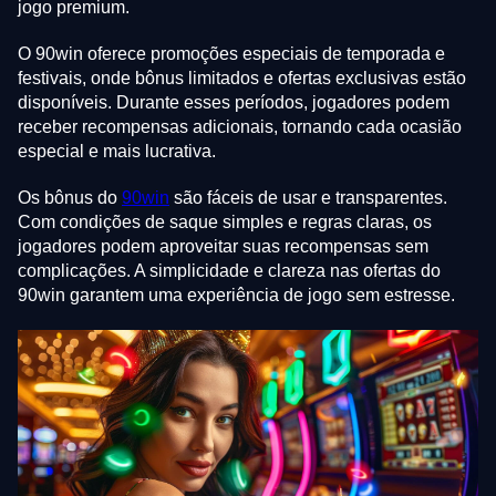
jogo premium.
O 90win oferece promoções especiais de temporada e
festivais, onde bônus limitados e ofertas exclusivas estão
disponíveis. Durante esses períodos, jogadores podem
receber recompensas adicionais, tornando cada ocasião
especial e mais lucrativa.
Os bônus do
90win
são fáceis de usar e transparentes.
Com condições de saque simples e regras claras, os
jogadores podem aproveitar suas recompensas sem
complicações. A simplicidade e clareza nas ofertas do
90win garantem uma experiência de jogo sem estresse.