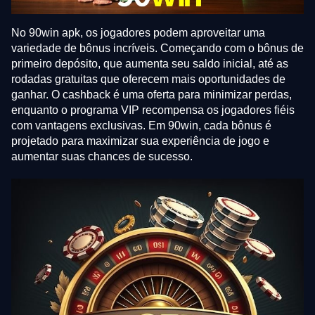
No 90win apk, os jogadores podem aproveitar uma
variedade de bônus incríveis. Começando com o bônus de
primeiro depósito, que aumenta seu saldo inicial, até as
rodadas gratuitas que oferecem mais oportunidades de
ganhar. O cashback é uma oferta para minimizar perdas,
enquanto o programa VIP recompensa os jogadores fiéis
com vantagens exclusivas. Em 90win, cada bônus é
projetado para maximizar sua experiência de jogo e
aumentar suas chances de sucesso.