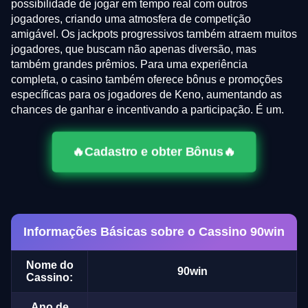
possibilidade de jogar em tempo real com outros
jogadores, criando uma atmosfera de competição
amigável. Os jackpots progressivos também atraem muitos
jogadores, que buscam não apenas diversão, mas
também grandes prêmios. Para uma experiência
completa, o casino também oferece bônus e promoções
específicas para os jogadores de Keno, aumentando as
chances de ganhar e incentivando a participação. É um.
🔥Cadastro e obter Bônus🔥
Informações Básicas sobre o Cassino 90win
Nome do
90win
Cassino:
Ano de