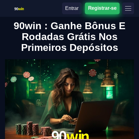
Entrar
Registrar-se
90win : Ganhe Bônus E
Rodadas Grátis Nos
Primeiros Depósitos